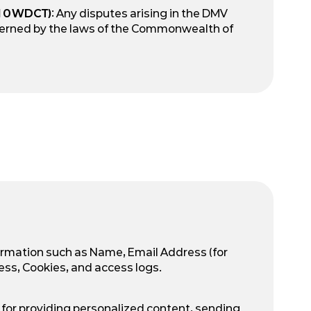
10 WDCT)
: Any disputes arising in the DMV
verned by the laws of the Commonwealth of
ormation such as Name, Email Address (for
ess, Cookies, and access logs.
y for providing personalized content, sending