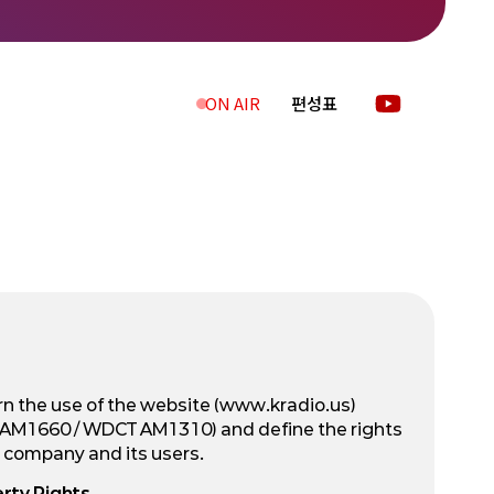
ON AIR
편성표
n the use of the website (www.kradio.us)
AM1660 / WDCT AM1310) and define the rights
 company and its users.
erty Rights