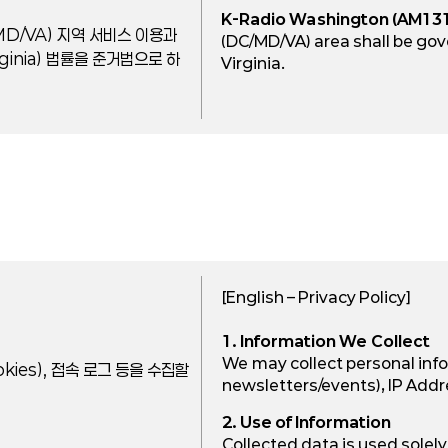
K-Radio Washington (AM13
MD/VA) 지역 서비스 이용과
(DC/MD/VA) area shall be go
ginia) 법률을 준거법으로 하
Virginia.
[English – Privacy Policy]
1. Information We Collect
We may collect personal inf
kies), 접속 로그 등을 수집할
newsletters/events), IP Addr
2. Use of Information
Collected data is used solel