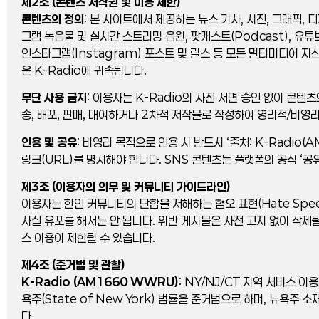
제2조 (콘텐츠 저작권 및 이용 제한)
콘텐츠의 정의
: 본 사이트에서 제공하는 뉴스 기사, 사진, 그래픽, 
그램 녹음물 및 실시간 스트리밍 음원, 팟캐스트(Podcast), 유튜브
인스타그램(Instagram) 포스트 및 릴스 등 모든 멀티미디어 자
은 K-Radio에 귀속됩니다.
무단 사용 금지
: 이용자는 K-Radio의 사전 서면 승인 없이 콘텐츠
송, 배포, 판매, 대여하거나 2차적 저작물로 작성하여 영리적/비영
인용 및 공유
: 비영리 목적으로 인용 시 반드시 ‘출처: K-Radio(
링크(URL)를 명시해야 합니다. SNS 콘텐츠는 플랫폼의 공식 ‘공
제3조 (이용자의 의무 및 커뮤니티 가이드라인)
이용자는 한인 커뮤니티의 단합을 저해하는 혐오 표현(Hate Speec
사실 유포를 해서는 안 됩니다. 위반 게시물은 사전 고지 없이 삭제될
스 이용이 제한될 수 있습니다.
제4조 (준거법 및 관할)
K-Radio (AM1660 WWRU)
: NY/NJ/CT 지역 서비스 
욕주(State of New York) 법률을 준거법으로 하며, 뉴욕주 
다.