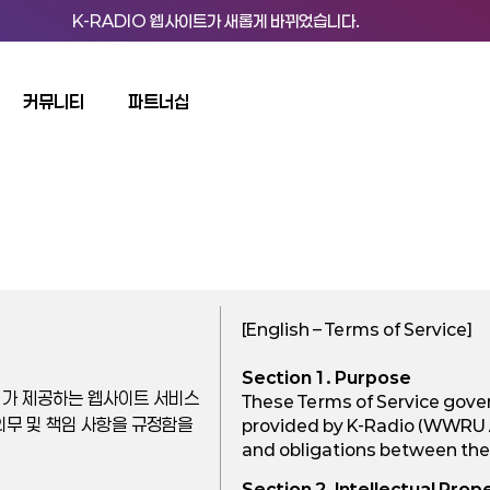
K
-
R
A
D
I
O
웹
사
이
트
가
새
롭
게
바
뀌
었
습
니
다
.
커뮤니티
파트너십
[English – Terms of Service]
Section 1. Purpose
0)가 제공하는 웹사이트 서비스
These Terms of Service gover
, 의무 및 책임 사항을 규정함을
provided by K-Radio (WWRU 
and obligations between the
Section 2. Intellectual Prop