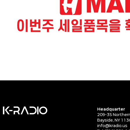
Headquarter
209-35 Northern
Bayside, NY 113
info@kradio.us