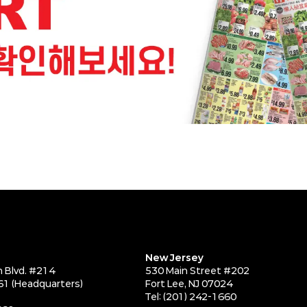
New Jersey
 Blvd. #214
530 Main Street #202
61 (Headquarters)
Fort Lee, NJ 07024
Tel: (201) 242-1660