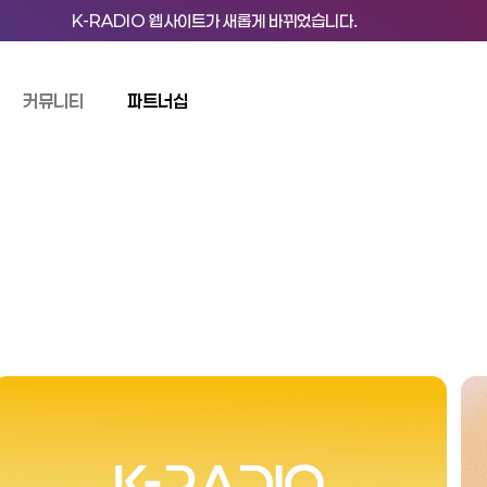
K
-
R
A
D
I
O
웹
사
이
트
가
새
롭
게
바
뀌
었
습
니
다
.
커뮤니티
파트너십