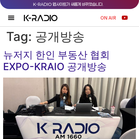
K
-
R
A
D
I
O
웹
사
이
트
가
새
롭
게
바
뀌
었
습
니
다
.
ON AIR
Tag:
공개방송
뉴저지 한인 부동산 협회
EXPO-KRAIO 공개방송